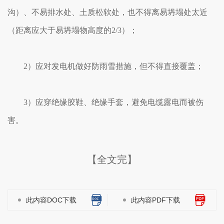
沟）、不易排水处、土质松软处，也不得离易坍塌处太近
（距离应大于易坍塌物高度的2/3）；
2）应对发电机做好防雨雪措施，但不得直接覆盖；
3）应穿绝缘胶鞋、绝缘手套，避免电缆露电而被伤
害。
【全文完】
此内容DOC下载
此内容PDF下载