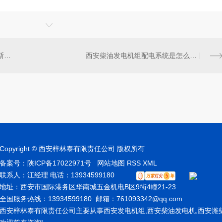
西安康明斯发电机组价格？康明斯发电机组哪家好？
西安柴油发电机组配电系统是怎么形成的
Copyright © 西安梓林泰有限责任公司 版权所有
备案号：
陕ICP备17022971号
网站地图
RSS
XML
联系人：江经理 电话：13934599180
地址：西安市国际港务区华南城五金机电B区9街4幢21-23
全国服务热线：13934599180 邮箱：761093342@qq.com
西安梓林泰有限责任公司主要从事西安发电机组,西安柴油发电机,西安潍柴