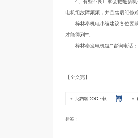
4、有些不良厂家会把翻新
电机组故障频频，并且售后维修难
梓林泰机电小编建议各位要
才能得到**。
梓林泰发电机组**咨询电话：17
【全文完】
此内容DOC下载
标签：