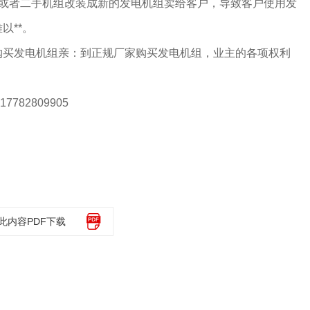
机或者二手机组改装成新的发电机组卖给客户，导致客户使用发
以**。
购买发电机组亲：到正规厂家购买发电机组，业主的各项权利
782809905
此内容PDF下载