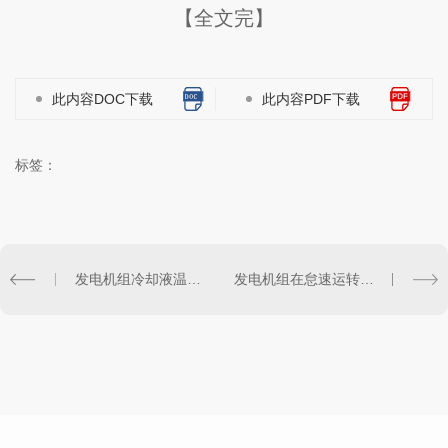
【全文完】
此内容DOC下载
此内容PDF下载
标签：
发电机组冷却液温度过高有哪些原因
发电机组在怠速运转时，听到“嗒、嗒”的响声