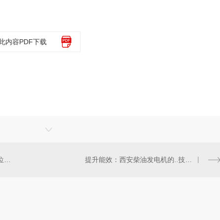
此内容PDF下载
西安柴油发电机在能源行业的地位和作用分析
提升能效：西安柴油发电机的..技术革新