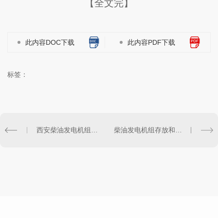
【全文完】
此内容DOC下载
此内容PDF下载
标签：
西安柴油发电机组配电系统是怎么形成的
柴油发电机组存放和保管要了解的事项